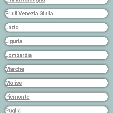
Friuli Venezia Giulia
Lazio
Liguria
Lombardia
Marche
Molise
Piemonte
Puglia