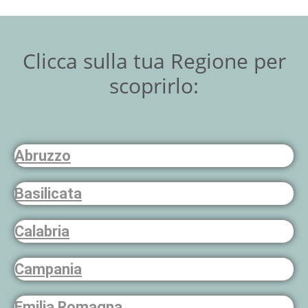
Clicca sulla tua Regione per
scoprirlo:
Abruzzo
Basilicata
Calabria
Campania
Emilia Romagna