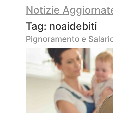
Vai
Notizie Aggiornat
al
contenuto
Tag:
noaidebiti
Pignoramento e Salari