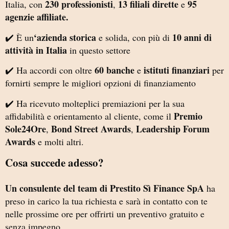
230 professionisti
13 filiali dirette
95
Italia, con
,
e
agenzie affiliate.
‘azienda storica
10 anni di
✔️ È un
e solida, con più di
attività in Italia
in questo settore
60 banche
istituti finanziari
✔️ Ha accordi con oltre
e
per
fornirti sempre le migliori opzioni di finanziamento
✔️ Ha ricevuto molteplici premiazioni per la sua
Premio
affidabilità e orientamento al cliente, come il
Sole24Ore
Bond Street Awards
Leadership Forum
,
,
Awards
e molti altri.
Cosa succede adesso?
Un consulente del team di Prestito Sì Finance SpA
ha
preso in carico la tua richiesta e sarà in contatto con te
nelle prossime ore per offrirti un preventivo gratuito e
senza impegno.