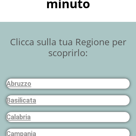
minuto
Clicca sulla tua Regione per
scoprirlo:
Abruzzo
Basilicata
Calabria
Campania