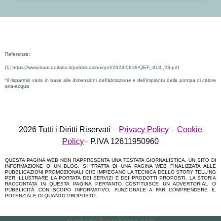
Referenze:
[1]
https://www.bancaditalia.it/pubblicazioni/qef/2023-0818/QEF_818_23.pdf
*il risparmio varia in base alle dimensioni dell’abitazione e dell’impianto della pompa di calore
aria-acqua
2026 Tutti i Diritti Riservati –
Privacy Policy
–
Cookie
Policy
–
P.IVA 12611950960
QUESTA PAGINA WEB NON RAPPRESENTA UNA TESTATA GIORNALISTICA, UN SITO DI
INFORMAZIONE O UN BLOG. SI TRATTA DI UNA PAGINA WEB FINALIZZATA ALLE
PUBBLICAZIONI PROMOZIONALI CHE IMPIEGANO LA TECNICA DELLO STORY TELLING
PER ILLUSTRARE LA PORTATA DEI SERVIZI E DEI PRODOTTI PROPOSTI. LA STORIA
RACCONTATA IN QUESTA PAGINA PERTANTO COSTITUISCE UN ADVERTORIAL O
PUBBLICITÀ CON SCOPO INFORMATIVO, FUNZIONALE A FAR COMPRENDERE IL
POTENZIALE DI QUANTO PROPOSTO.