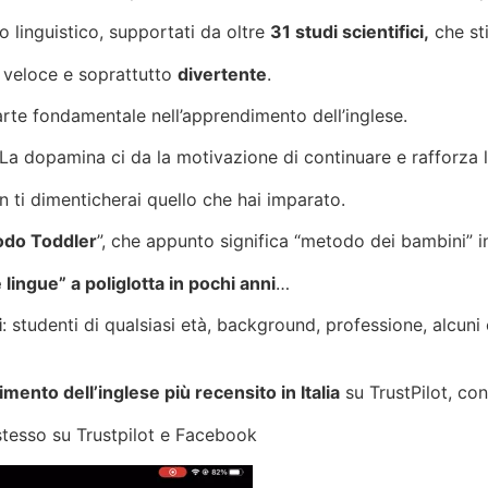
 linguistico, supportati da oltre
31 studi scientifici,
che st
, veloce e soprattutto
divertente
.
arte fondamentale nell’apprendimento dell’inglese.
 La dopamina ci da la motivazione di continuare e rafforza 
 ti dimenticherai quello che hai imparato.
odo Toddler
”, che appunto significa “metodo dei bambini” in
lingue” a poliglotta in pochi anni
…
i
: studenti di qualsiasi età, background, professione, alcun
ento dell’inglese più recensito in Italia
su TrustPilot, con
u stesso su Trustpilot e Facebook