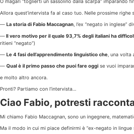
O magari “toglierti un sassolino dalla scarpa” imparando f
Allora quest’intervista fa al caso tuo. Nelle prossime righe s
—
La storia di Fabio Maccagnan
, l’ex “negato in inglese” 
—
Il vero motivo per il quale 93,7% degli italiani ha diffico
ritieni “negato”)
—
Le 4 fasi dell’apprendimento linguistico che
, una volta 
—
Qual è il primo passo che puoi fare oggi
se vuoi imparare
e molto altro ancora.
Pronti? Partiamo con l’intervista…
Ciao Fabio, potresti raccontar
Mi chiamo Fabio Maccagnan, sono un ingegnere, matematico
Ma il modo in cui mi piace definirmi è “ex-negato in lingue s