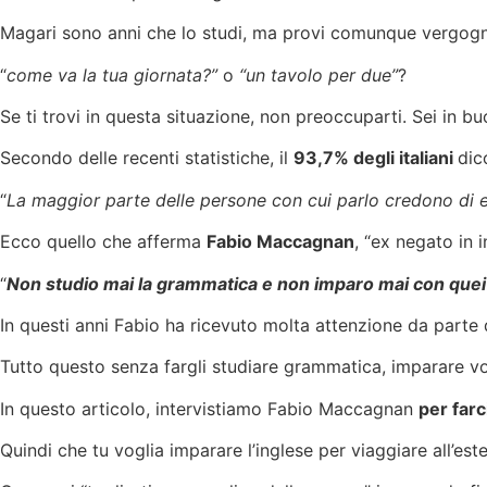
Magari sono anni che lo studi, ma provi comunque vergogn
“
come va la tua giornata?”
o
“un tavolo per due”
?
Se ti trovi in questa situazione, non preoccuparti. Sei in 
Secondo delle recenti statistiche, il
93,7% degli italiani
dic
“
La maggior parte delle persone con cui parlo credono di es
Ecco quello che afferma
Fabio Maccagnan
, “ex negato in 
“
Non studio mai la grammatica e non imparo mai con quei n
In questi anni Fabio ha ricevuto molta attenzione da parte d
Tutto questo senza fargli studiare grammatica, imparare vo
In questo articolo, intervistiamo Fabio Maccagnan
per farc
Quindi che tu voglia imparare l’inglese per viaggiare all’es