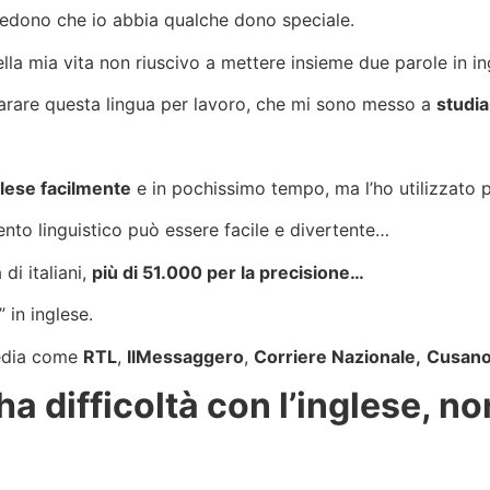
redono che io abbia qualche dono speciale.
lla mia vita non riuscivo a mettere insieme due parole in ing
arare questa lingua per lavoro, che mi sono messo a
studia
glese facilmente
e in pochissimo tempo, ma l’ho utilizzato p
nto linguistico può essere facile e divertente…
di italiani,
più di 51.000 per la precisione…
 in inglese.
 media come
RTL
,
IlMessaggero
,
Corriere Nazionale,
Cusano 
ha difficoltà con l’inglese, no