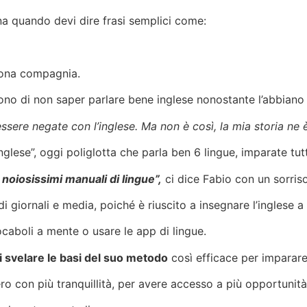
a quando devi dire frasi semplici come:
buona compagnia.
ono di non saper parlare bene inglese nonostante l’abbiano 
sere negate con l’inglese. Ma non è così, la mia storia ne è
inglese”, oggi poliglotta che parla ben 6 lingue, imparate tutt
oiosissimi manuali di lingue”,
ci dice Fabio con un sorriso
i giornali e media, poiché è riuscito a insegnare l’inglese a
caboli a mente o usare le app di lingue.
i svelare le basi del suo metodo
così efficace per imparare 
tero con più tranquillità, per avere accesso a più opportunit