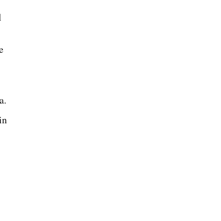
l
e
a.
in