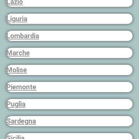
Lazio
Liguria
Lombardia
Marche
Molise
Piemonte
Puglia
Sardegna
Sicilia