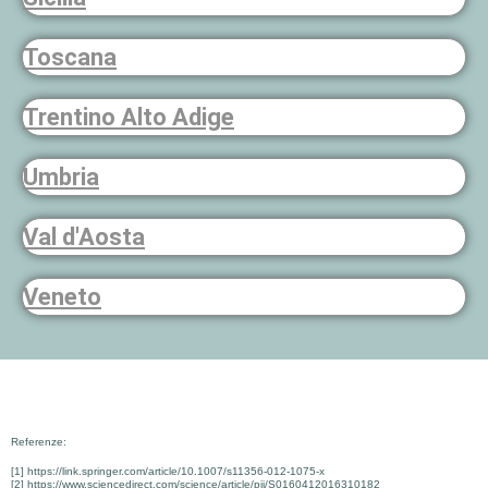
Toscana
Trentino Alto Adige
Umbria
Val d'Aosta
Veneto
Referenze:
[1] https://link.springer.com/article/10.1007/s11356-012-1075-x
[2] https://www.sciencedirect.com/science/article/pii/S0160412016310182