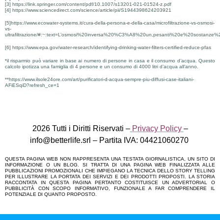
[3] https://link.springer.com/content/pdf/10.1007/s13201-021-01524-z.pdf
[4] https://www.sciencedirect.com/science/article/pii/S1944398624203921
[5]https://www.ecowater-systems.it/cura-della-persona-e-della-casa/microfiltrazione-vs-osmosi-
vs-
ultrafiltrazione/#:~:text=L’osmosi%20inversa%20%C3%A8%20un,pesanti%20e%20sostanze%2
[6] https://www.epa.gov/water-research/identifying-drinking-water-filters-certified-reduce-pfas
*il risparmio può variare in base ai numero di persone in casa e il consumo d’acqua. Questo
calcolo ipotizza una famiglia di 4 persone e un consumo di 4000 litri d’acqua all’anno.
**https://www.ilsole24ore.com/art/purificatori-d-acqua-sempre-piu-diffusi-case-italiani-
AFiESqiD?refresh_ce=1
2026 Tutti i Diritti Riservati –
Privacy Policy
–
info@betterlife.srl
– Partita IVA: 04421060270
QUESTA PAGINA WEB NON RAPPRESENTA UNA TESTATA GIORNALISTICA, UN SITO DI
INFORMAZIONE O UN BLOG. SI TRATTA DI UNA PAGINA WEB FINALIZZATA ALLE
PUBBLICAZIONI PROMOZIONALI CHE IMPIEGANO LA TECNICA DELLO STORY TELLING
PER ILLUSTRARE LA PORTATA DEI SERVIZI E DEI PRODOTTI PROPOSTI. LA STORIA
RACCONTATA IN QUESTA PAGINA PERTANTO COSTITUISCE UN ADVERTORIAL O
PUBBLICITÀ CON SCOPO INFORMATIVO, FUNZIONALE A FAR COMPRENDERE IL
POTENZIALE DI QUANTO PROPOSTO.